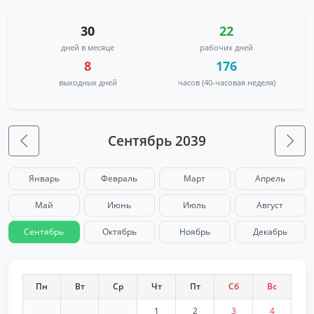
30
22
дней в месяце
рабочих дней
8
176
выходных дней
часов (40-часовая неделя)
Сентябрь 2039
Январь
Февраль
Март
Апрель
Май
Июнь
Июль
Август
Сентябрь
Октябрь
Ноябрь
Декабрь
Пн
Вт
Ср
Чт
Пт
Сб
Вс
1
2
3
4