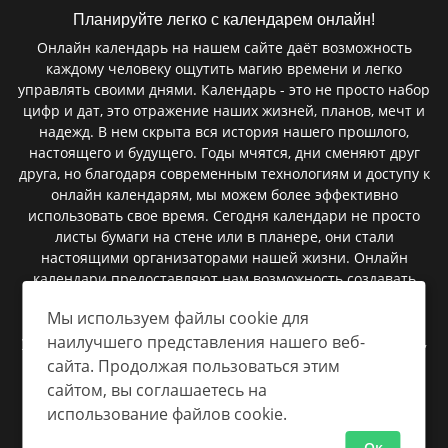
Планируйте легко с календарем онлайн!
Онлайн календарь на нашем сайте даёт возможность
каждому человеку ощутить магию времени и легко
управлять своими днями. Календарь - это не просто набор
цифр и дат, это отражение наших жизней, планов, мечт и
надежд. В нем скрыта вся история нашего прошлого,
настоящего и будущего. Годы мчятся, дни сменяют друг
друга, но благодаря современным технологиям и доступу к
онлайн календарям, мы можем более эффективно
использовать свое время. Сегодня календари не просто
листы бумаги на стене или в планере, они стали
настоящими организаторами нашей жизни. Онлайн
календари предоставляют нам возможность создавать
мероприятия, запланировать встречи, установить
Мы используем файлы cookie для
напоминания и следить за важными событиями. В них
наилучшего представления нашего веб-
умещаются сроки сдачи проектов, дни рождения близких,
важные праздники, и даже небольшие заметки, которые
сайта. Продолжая пользоваться этим
помогают нам быть более организованными.
сайтом, вы соглашаетесь на
использование файлов cookie.
Ок