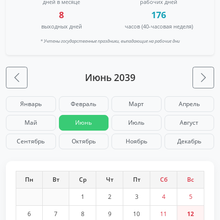
дней в месяце
рабочих дней
8
176
выходных дней
часов (40-часовая неделя)
* Учтены государственные праздники, выпадающие на рабочие дни
Июнь 2039
Январь
Февраль
Март
Апрель
Май
Июнь
Июль
Август
Сентябрь
Октябрь
Ноябрь
Декабрь
Пн
Вт
Ср
Чт
Пт
Сб
Вс
1
2
3
4
5
6
7
8
9
10
11
12