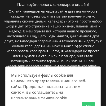
Планируйте легко с календарем онлайн!
Онлайн календарь на нашем сайте даёт возможность
каждому человеку ощутить магию времени и легко
управлять своими днями. Календарь - это не просто набор
цифр и дат, это отражение наших жизней, планов, мечт и
надежд. В нем скрыта вся история нашего прошлого,
настоящего и будущего. Годы мчятся, дни сменяют друг
друга, но благодаря современным технологиям и доступу к
онлайн календарям, мы можем более эффективно
использовать свое время. Сегодня календари не просто
листы бумаги на стене или в планере, они стали
настоящими организаторами нашей жизни. Онлайн
календари предоставляют нам возможность создавать
мероприятия, запланировать встречи, установить
Мы используем файлы cookie для
напоминания и следить за важными событиями. В них
наилучшего представления нашего веб-
умещаются сроки сдачи проектов, дни рождения близких,
важные праздники, и даже небольшие заметки, которые
сайта. Продолжая пользоваться этим
помогают нам быть более организованными.
сайтом, вы соглашаетесь на
использование файлов cookie.
Ок