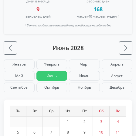
дней в месяце
рабочих дней
9
168
выходных дней
часов (40-часовая неделя)
* Учтены государственные праздники, выпадающие на рабочие дни
Июнь 2028
Январь
Февраль
Март
Апрель
Май
Июнь
Июль
Август
Сентябрь
Октябрь
Ноябрь
Декабрь
Пн
Вт
Ср
Чт
Пт
Сб
Вс
1
2
3
4
5
6
7
8
9
10
11