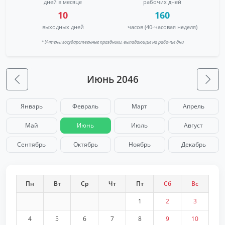
дней в месяце
рабочих дней
10
160
выходных дней
часов (40-часовая неделя)
* Учтены государственные праздники, выпадающие на рабочие дни
Июнь 2046
Январь
Февраль
Март
Апрель
Май
Июнь
Июль
Август
Сентябрь
Октябрь
Ноябрь
Декабрь
Пн
Вт
Ср
Чт
Пт
Сб
Вс
1
2
3
4
5
6
7
8
9
10