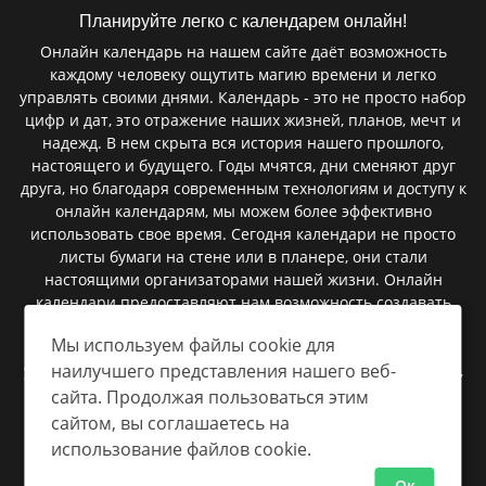
Планируйте легко с календарем онлайн!
Онлайн календарь на нашем сайте даёт возможность
каждому человеку ощутить магию времени и легко
управлять своими днями. Календарь - это не просто набор
цифр и дат, это отражение наших жизней, планов, мечт и
надежд. В нем скрыта вся история нашего прошлого,
настоящего и будущего. Годы мчятся, дни сменяют друг
друга, но благодаря современным технологиям и доступу к
онлайн календарям, мы можем более эффективно
использовать свое время. Сегодня календари не просто
листы бумаги на стене или в планере, они стали
настоящими организаторами нашей жизни. Онлайн
календари предоставляют нам возможность создавать
мероприятия, запланировать встречи, установить
Мы используем файлы cookie для
напоминания и следить за важными событиями. В них
наилучшего представления нашего веб-
умещаются сроки сдачи проектов, дни рождения близких,
важные праздники, и даже небольшие заметки, которые
сайта. Продолжая пользоваться этим
помогают нам быть более организованными.
сайтом, вы соглашаетесь на
использование файлов cookie.
Ок