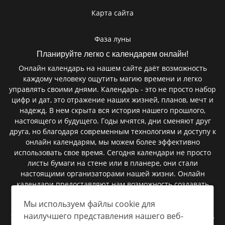
Карта сайта
Фаза луны
Планируйте легко с календарем онлайн!
Онлайн календарь на нашем сайте даёт возможность
каждому человеку ощутить магию времени и легко
управлять своими днями. Календарь - это не просто набор
цифр и дат, это отражение наших жизней, планов, мечт и
надежд. В нем скрыта вся история нашего прошлого,
настоящего и будущего. Годы мчятся, дни сменяют друг
друга, но благодаря современным технологиям и доступу к
онлайн календарям, мы можем более эффективно
использовать свое время. Сегодня календари не просто
листы бумаги на стене или в планере, они стали
настоящими организаторами нашей жизни. Онлайн
календари предоставляют нам возможность создавать
мероприятия, запланировать встречи, установить
Мы используем файлы cookie для
напоминания и следить за важными событиями. В них
наилучшего представления нашего веб-
умещаются сроки сдачи проектов, дни рождения близких,