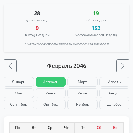
28
19
дней в месяце
рабочих дней
9
152
выходных дней
часов (40-часовая неделя)
* Учтены государственные праздники, выпадающие на рабочие дни
Февраль 2046
Январь
Февраль
Март
Апрель
Май
Июнь
Июль
Август
Сентябрь
Октябрь
Ноябрь
Декабрь
Пн
Вт
Ср
Чт
Пт
Сб
Вс