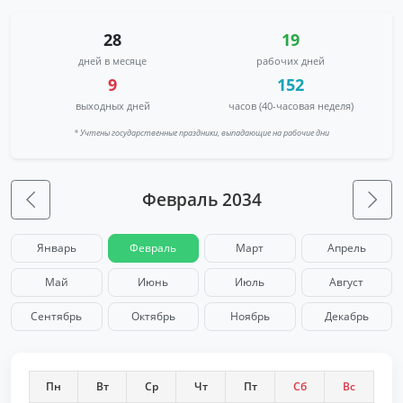
28
19
дней в месяце
рабочих дней
9
152
выходных дней
часов (40-часовая неделя)
* Учтены государственные праздники, выпадающие на рабочие дни
Февраль 2034
Январь
Февраль
Март
Апрель
Май
Июнь
Июль
Август
Сентябрь
Октябрь
Ноябрь
Декабрь
Пн
Вт
Ср
Чт
Пт
Сб
Вс