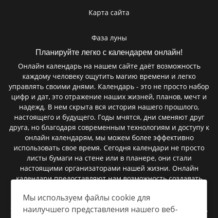
Карта сайта
Фаза луны
Планируйте легко с календарем онлайн!
Онлайн календарь на нашем сайте даёт возможность
каждому человеку ощутить магию времени и легко
управлять своими днями. Календарь - это не просто набор
цифр и дат, это отражение наших жизней, планов, мечт и
надежд. В нем скрыта вся история нашего прошлого,
настоящего и будущего. Годы мчятся, дни сменяют друг
друга, но благодаря современным технологиям и доступу к
онлайн календарям, мы можем более эффективно
использовать свое время. Сегодня календари не просто
листы бумаги на стене или в планере, они стали
настоящими организаторами нашей жизни. Онлайн
календари предоставляют нам возможность создавать
мероприятия, запланировать встречи, установить
Мы используем файлы cookie для
напоминания и следить за важными событиями. В них
наилучшего представления нашего веб-
умещаются сроки сдачи проектов, дни рождения близких,