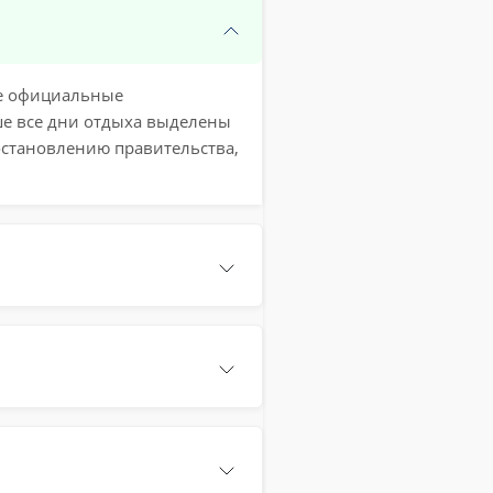
же официальные
ше все дни отдыха выделены
остановлению правительства,