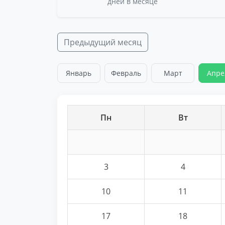
дней в месяце
Предыдущий месяц
Январь
Февраль
Март
Апре
Пн
Вт
3
4
10
11
17
18