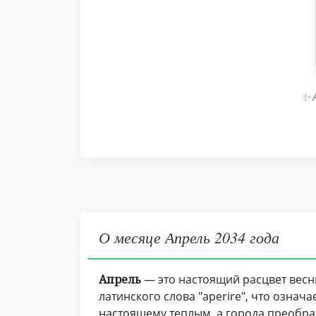
✨ 
О месяце Апрель 2034 года
Апрель
— это настоящий расцвет весн
латинского слова "aperire", что означ
настоящему теплым, а города преобра