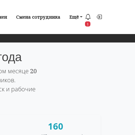
мен
Смена сотрудника
Ещё
1
года
том месяце
20
ников.
ск и рабочие
160