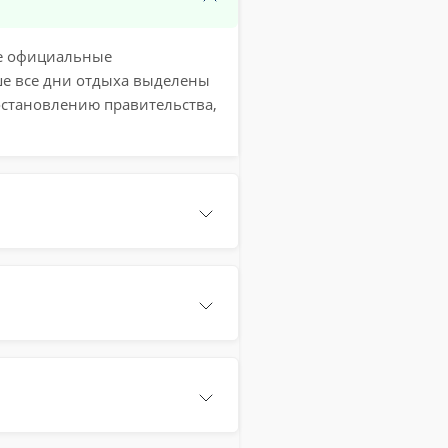
же официальные
ше все дни отдыха выделены
остановлению правительства,