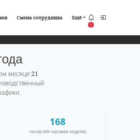
мен
Смена сотрудника
Ещё
1
года
том месяце
21
оизводственный
рафики.
168
часов (40-часовая неделя)