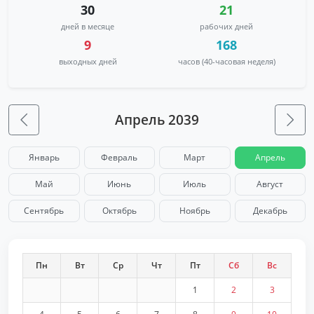
30
21
дней в месяце
рабочих дней
9
168
выходных дней
часов (40-часовая неделя)
Апрель 2039
Январь
Февраль
Март
Апрель
Май
Июнь
Июль
Август
Сентябрь
Октябрь
Ноябрь
Декабрь
Пн
Вт
Ср
Чт
Пт
Сб
Вс
1
2
3