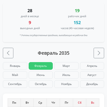
28
19
дней в месяце
рабочих дней
9
152
выходных дней
часов (40-часовая неделя)
* Учтены государственные праздники, выпадающие на рабочие дни
Февраль 2035
Январь
Февраль
Март
Апрель
Май
Июнь
Июль
Август
Сентябрь
Октябрь
Ноябрь
Декабрь
Пн
Вт
Ср
Чт
Пт
Сб
Вс