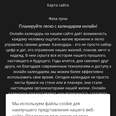
Карта сайта
Фаза луны
Планируйте легко с календарем онлайн!
Онлайн календарь на нашем сайте даёт возможность
каждому человеку ощутить магию времени и легко
управлять своими днями. Календарь - это не просто набор
цифр и дат, это отражение наших жизней, планов, мечт и
надежд. В нем скрыта вся история нашего прошлого,
настоящего и будущего. Годы мчятся, дни сменяют друг
друга, но благодаря современным технологиям и доступу к
онлайн календарям, мы можем более эффективно
использовать свое время. Сегодня календари не просто
листы бумаги на стене или в планере, они стали
настоящими организаторами нашей жизни. Онлайн
календари предоставляют нам возможность создавать
мероприятия, запланировать встречи, установить
Мы используем файлы cookie для
напоминания и следить за важными событиями. В них
наилучшего представления нашего веб-
умещаются сроки сдачи проектов, дни рождения близких,
важные праздники, и даже небольшие заметки, которые