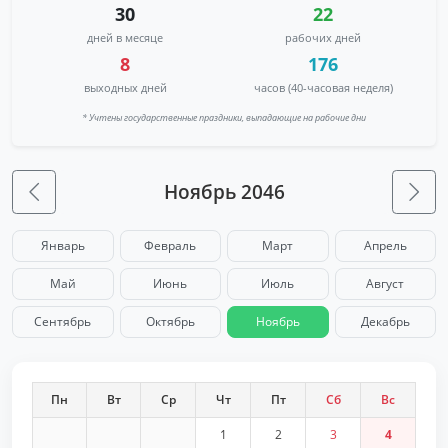
30
22
дней в месяце
рабочих дней
8
176
выходных дней
часов (40-часовая неделя)
* Учтены государственные праздники, выпадающие на рабочие дни
Ноябрь 2046
Январь
Февраль
Март
Апрель
Май
Июнь
Июль
Август
Сентябрь
Октябрь
Ноябрь
Декабрь
Пн
Вт
Ср
Чт
Пт
Сб
Вс
1
2
3
4