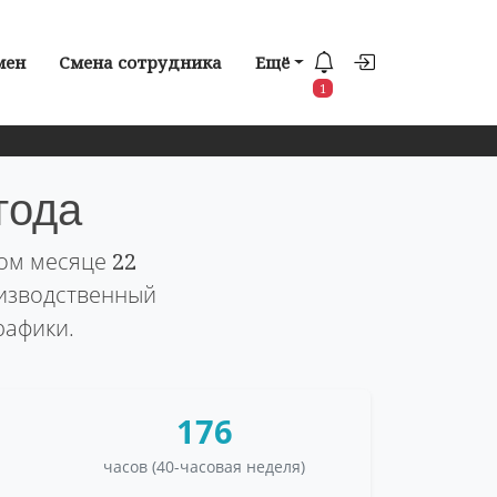
мен
Смена сотрудника
Ещё
1
года
том месяце
22
оизводственный
рафики.
176
часов (40-часовая неделя)