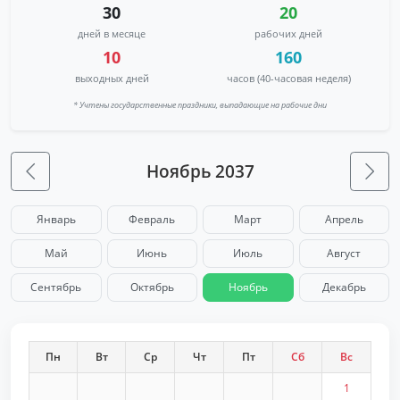
30
20
дней в месяце
рабочих дней
10
160
выходных дней
часов (40-часовая неделя)
* Учтены государственные праздники, выпадающие на рабочие дни
Ноябрь 2037
Январь
Февраль
Март
Апрель
Май
Июнь
Июль
Август
Сентябрь
Октябрь
Ноябрь
Декабрь
Пн
Вт
Ср
Чт
Пт
Сб
Вс
1