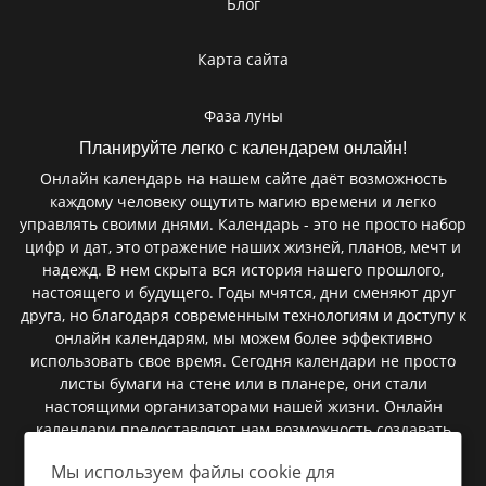
Блог
Карта сайта
Фаза луны
Планируйте легко с календарем онлайн!
Онлайн календарь на нашем сайте даёт возможность
каждому человеку ощутить магию времени и легко
управлять своими днями. Календарь - это не просто набор
цифр и дат, это отражение наших жизней, планов, мечт и
надежд. В нем скрыта вся история нашего прошлого,
настоящего и будущего. Годы мчятся, дни сменяют друг
друга, но благодаря современным технологиям и доступу к
онлайн календарям, мы можем более эффективно
использовать свое время. Сегодня календари не просто
листы бумаги на стене или в планере, они стали
настоящими организаторами нашей жизни. Онлайн
календари предоставляют нам возможность создавать
мероприятия, запланировать встречи, установить
Мы используем файлы cookie для
напоминания и следить за важными событиями. В них