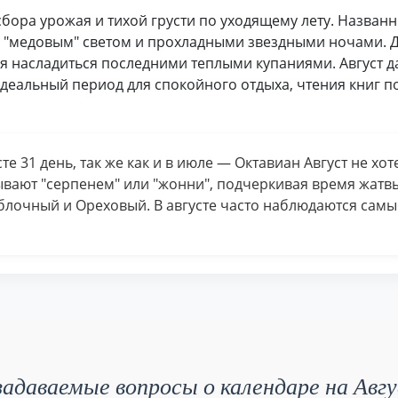
сбора урожая и тихой грусти по уходящему лету. Назван
ым "медовым" светом и прохладными звездными ночами. Д
яя насладиться последними теплыми купаниями. Август 
деальный период для спокойного отдыха, чтения книг 
сте 31 день, так же как и в июле — Октавиан Август не хо
зывают "серпенем" или "жонни", подчеркивая время жатв
блочный и Ореховый. В августе часто наблюдаются сам
адаваемые вопросы о календаре на Авг