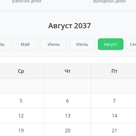
рабочих дней
выходных дней
Август 2037
ль
Май
Июнь
Июль
Август
Се
Ср
Чт
Пт
5
6
7
12
13
14
19
20
21