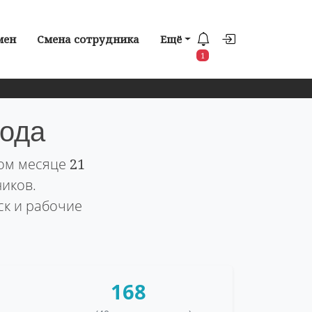
мен
Смена сотрудника
Ещё
1
года
том месяце
21
ников.
ск и рабочие
168