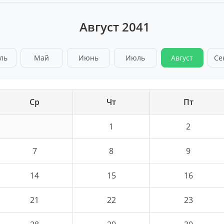
Август 2041
ль
Май
Июнь
Июль
Август
Се
Ср
Чт
Пт
1
2
7
8
9
14
15
16
21
22
23