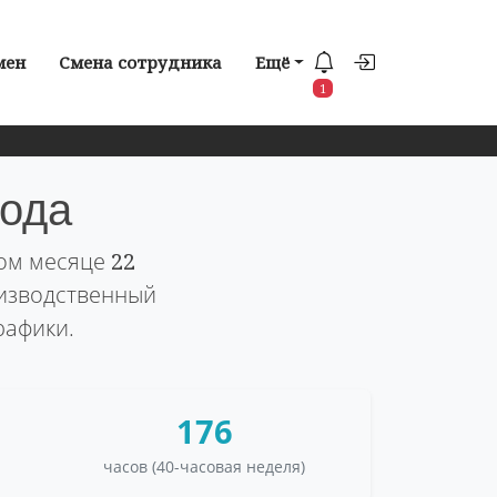
мен
Смена сотрудника
Ещё
1
года
том месяце
22
оизводственный
рафики.
176
часов (40-часовая неделя)