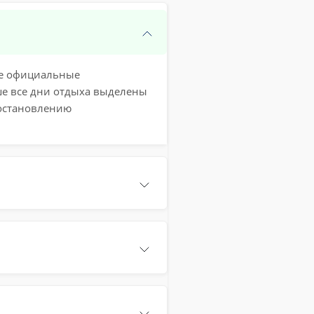
кже официальные
ше все дни отдыха выделены
постановлению