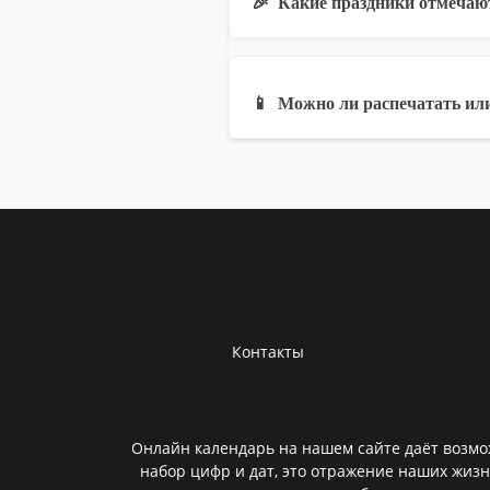
🎉
Какие праздники отмечают
📱
Можно ли распечатать или
Контакты
Онлайн календарь на нашем сайте даёт возмож
набор цифр и дат, это отражение наших жизн