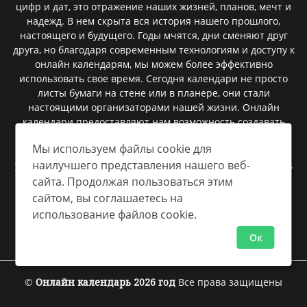
цифр и дат, это отражение наших жизней, планов, мечт и
надежд. В нем скрыта вся история нашего прошлого,
настоящего и будущего. Годы мчятся, дни сменяют друг
друга, но благодаря современным технологиям и доступу к
онлайн календарям, мы можем более эффективно
использовать свое время. Сегодня календари не просто
листы бумаги на стене или в планере, они стали
настоящими организаторами нашей жизни. Онлайн
календари предоставляют нам возможность создавать
мероприятия, запланировать встречи, установить
Мы используем файлы cookie для
напоминания и следить за важными событиями. В них
наилучшего представления нашего веб-
умещаются сроки сдачи проектов, дни рождения близких,
важные праздники, и даже небольшие заметки, которые
сайта. Продолжая пользоваться этим
помогают нам быть более организованными.
сайтом, вы соглашаетесь на
использование файлов cookie.
Ок
Политика конфиденциальности
©
Онлайн календарь
2026 год
Все права защищены