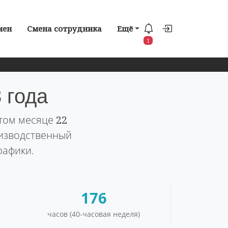
мен
Смена сотрудника
Ещё
1
 года
этом месяце
22
оизводственный
рафики.
176
часов (40-часовая неделя)