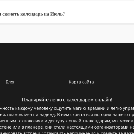
 скачать календарь на Июль?
Блог
Карта сайта
Планируйте легко с календарем онлайн!
ность каждому человеку ощутить магию времени и легко управ
ей, планов, мечт и надежд. В нем скрыта вся история нашего пр
еменным технологиям и доступу к онлайн календарям, мы можем
а стене или в планере, они стали настоящими организаторами 
ланировать встречи, установить напоминания и следить за важ