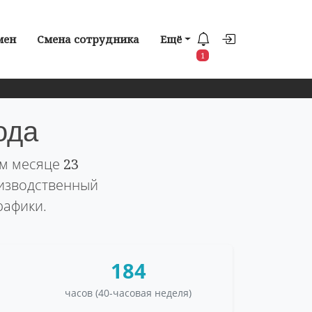
мен
Смена сотрудника
Ещё
1
ода
ом месяце
23
оизводственный
рафики.
184
часов (40-часовая неделя)