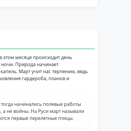
в этом месяце происходит день
е ночи. Природа начинает
капель. Март учит нас терпению, ведь
новления гардероба, планов и
 тогда начинались полевые работы
 а не войны. На Руси март называли
аются первые перелетные птицы.