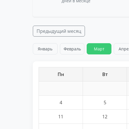
дней в месяце
Предыдущий месяц
Январь
Февраль
Март
Апре
Пн
Вт
4
5
11
12