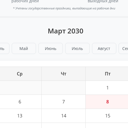
рабочих дней
выходных дней
* Учтены государственные праздники, выпадающие на рабочие дни
Март 2030
ль
Май
Июнь
Июль
Август
Се
Ср
Чт
Пт
1
6
7
8
13
14
15