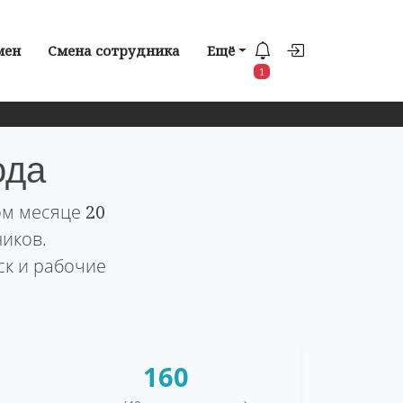
мен
Смена сотрудника
Ещё
1
ода
том месяце
20
ников.
ск и рабочие
160