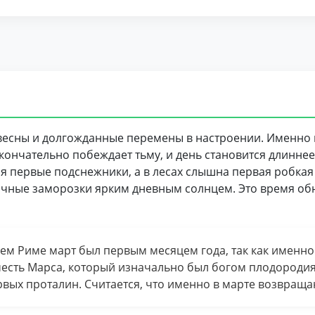
весны и долгожданные перемены в настроении. Именно 
окончательно побеждает тьму, и день становится длинне
я первые подснежники, а в лесах слышна первая робкая 
очные заморозки ярким дневным солнцем. Это время об
ем Риме март был первым месяцем года, так как именно
честь Марса, который изначально был богом плодородия,
рвых проталин. Считается, что именно в марте возвращ