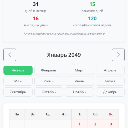
31
15
дней в месяце
рабочих дней
16
120
выходных дней
часов (40-часовая неделя)
* Учтены государственные праздники, выпадающие на рабочие дни
Январь 2049
Январь
Февраль
Март
Апрель
Май
Июнь
Июль
Август
Сентябрь
Октябрь
Ноябрь
Декабрь
Пн
Вт
Ср
Чт
Пт
Сб
Вс
1
2
3