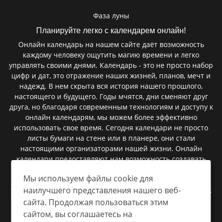
Фаза луны
Планируйте легко с календарем онлайн!
Онлайн календарь на нашем сайте даёт возможность
каждому человеку ощутить магию времени и легко
управлять своими днями. Календарь - это не просто набор
цифр и дат, это отражение наших жизней, планов, мечт и
надежд. В нем скрыта вся история нашего прошлого,
настоящего и будущего. Годы мчятся, дни сменяют друг
друга, но благодаря современным технологиям и доступу к
онлайн календарям, мы можем более эффективно
использовать свое время. Сегодня календари не просто
листы бумаги на стене или в планере, они стали
настоящими организаторами нашей жизни. Онлайн
календари предоставляют нам возможность создавать
мероприятия, запланировать встречи, установить
Мы используем файлы cookie для
напоминания и следить за важными событиями. В них
наилучшего представления нашего веб-
умещаются сроки сдачи проектов, дни рождения близких,
важные праздники, и даже небольшие заметки, которые
сайта. Продолжая пользоваться этим
помогают нам быть более организованными.
сайтом, вы соглашаетесь на